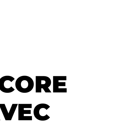
NCORE
AVEC